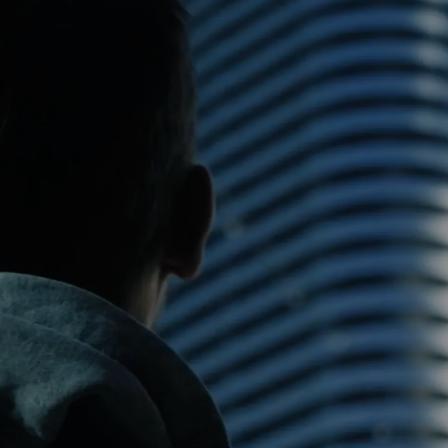
DU BIST ERFOLGREICH
DOCH WANN WARST DU ZULETZT
LEBENDIG?
Erlebe das revolutionäre & weltweit erste somatische
Seminar - mit Jochen Schweizer und seinem Team.