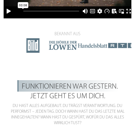
BEKANNT AUS
FUNKTIONIEREN WAR GESTERN.
JETZT GEHT ES UM DICH.
DU HAST ALLES AUFGEBAUT. DU TRÄGST VERANTWORTUNG. DU
PERFORMST – JEDEN TAG. DOCH WANN HAST DU DAS LETZTE MAL
INNEGEHALTEN? WANN HAST DU GESPÜRT, WOFÜR DU DAS ALLES
WIRKLICH TUST?